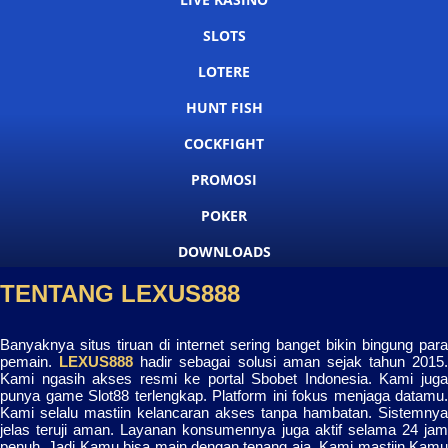
SLOTS
LOTERE
HUNT FISH
COCKFIGHT
PROMOSI
POKER
DOWNLOADS
TENTANG LEXUS888
Banyaknya situs tiruan di internet sering banget bikin bingung para
pemain.
LEXUS888
hadir sebagai solusi aman sejak tahun 2015.
Kami ngasih akses resmi ke portal Sbobet Indonesia. Kami juga
punya game Slot88 terlengkap. Platform ini fokus menjaga datamu.
Kami selalu mastiin kelancaran akses tanpa hambatan. Sistemnya
jelas teruji aman. Layanan konsumennya juga aktif selama 24 jam
penuh. Jadi Kamu bisa main dengan tenang aja. Kami mastiin Kamu