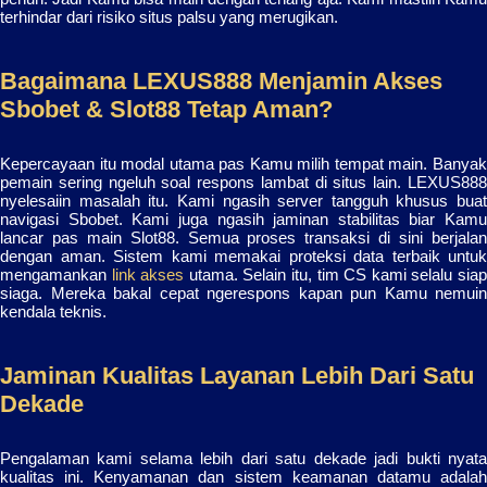
terhindar dari risiko situs palsu yang merugikan.
Bagaimana LEXUS888 Menjamin Akses
Sbobet & Slot88 Tetap Aman?
Kepercayaan itu modal utama pas Kamu milih tempat main. Banyak
pemain sering ngeluh soal respons lambat di situs lain. LEXUS888
nyelesaiin masalah itu. Kami ngasih server tangguh khusus buat
navigasi Sbobet. Kami juga ngasih jaminan stabilitas biar Kamu
lancar pas main Slot88. Semua proses transaksi di sini berjalan
dengan aman. Sistem kami memakai proteksi data terbaik untuk
mengamankan
link akses
utama. Selain itu, tim CS kami selalu sia
siaga. Mereka bakal cepat ngerespons kapan pun Kamu nemuin
kendala teknis.
Jaminan Kualitas Layanan Lebih Dari Satu
Dekade
Pengalaman kami selama lebih dari satu dekade jadi bukti nyata
kualitas ini. Kenyamanan dan sistem keamanan datamu adalah